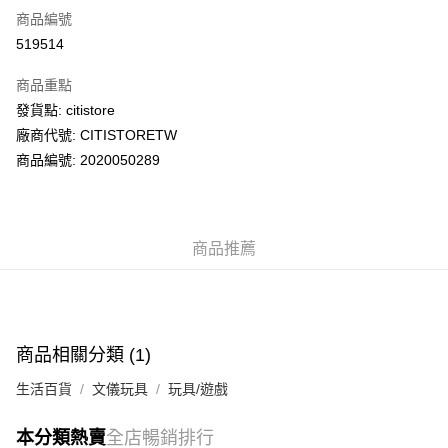
商品編號
AlipayHK
519514
PayMe
商品重點
WeChat Pay
發貨點: citistore
廠商代號: CITISTORETW
送貨方式
商品編號: 2020050289
送貨上門 (不支援順豐自取點及智能櫃)
每筆HK$100.00，滿HK$500.00或以上免運費
商品推薦
APITA 門市自取
每筆HK$50.00，滿HK$200.00或以上免運費
Citistore 門市自取
每筆HK$50.00，滿HK$200.00或以上免運費
商品相關分類 (1)
UNY 門市自取
生活百貨
文儀玩具
玩具/遊戲
每筆HK$50.00，滿HK$200.00或以上免運費
本分類熱賣
全店暢銷排行