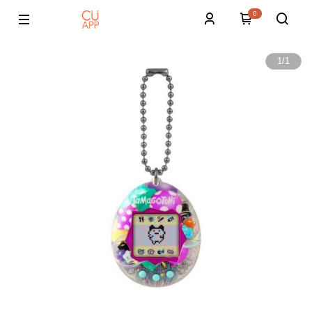
0
1
/
1