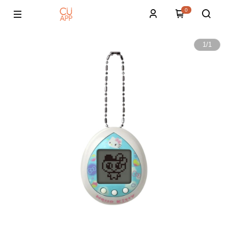
0
1
/
1