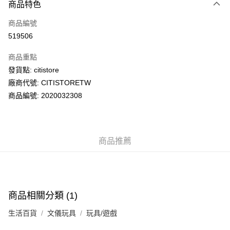
商品特色
信用卡
商品編號
AlipayHK
519506
PayMe
商品重點
WeChat Pay
發貨點: citistore
廠商代號: CITISTORETW
送貨方式
商品編號: 2020032308
送貨上門 (不支援順豐自取點及智能櫃)
每筆HK$100.00，滿HK$500.00或以上免運費
商品推薦
APITA 門市自取
每筆HK$50.00，滿HK$200.00或以上免運費
Citistore 門市自取
每筆HK$50.00，滿HK$200.00或以上免運費
商品相關分類 (1)
UNY 門市自取
生活百貨
文儀玩具
玩具/遊戲
每筆HK$50.00，滿HK$200.00或以上免運費