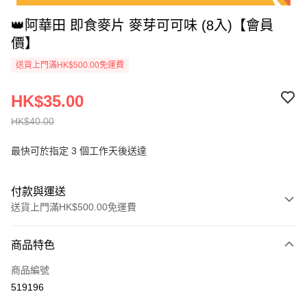
👑阿華田 即食麥片 麥芽可可味 (8入)【會員
價】
送貨上門滿HK$500.00免運費
HK$35.00
HK$40.00
最快可於指定 3 個工作天後送達
付款與運送
送貨上門滿HK$500.00免運費
付款方式
商品特色
信用卡
商品編號
AlipayHK
519196
PayMe