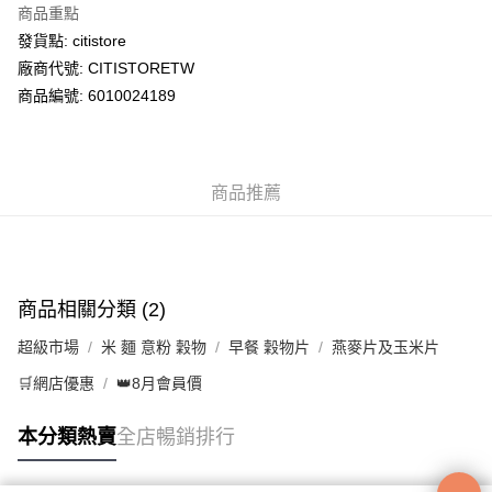
商品重點
WeChat Pay
發貨點: citistore
廠商代號: CITISTORETW
送貨方式
商品編號: 6010024189
送貨上門 (不支援順豐自取點及智能櫃)
每筆HK$100.00，滿HK$500.00或以上免運費
商品推薦
APITA 門市自取
每筆HK$50.00，滿HK$200.00或以上免運費
Citistore 門市自取
每筆HK$50.00，滿HK$200.00或以上免運費
商品相關分類 (2)
UNY 門市自取
超級市場
米 麵 意粉 穀物
早餐 穀物片
燕麥片及玉米片
每筆HK$50.00，滿HK$200.00或以上免運費
🛒網店優惠
👑8月會員價
本分類熱賣
全店暢銷排行