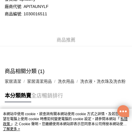
廠商代號: APITAUNYLF
送貨方式
商品編號: 1030016511
送貨上門 (不支援順豐自取點及智能櫃)
每筆HK$100.00，滿HK$500.00或以上免運費
商品推薦
APITA 門市自取
每筆HK$50.00，滿HK$200.00或以上免運費
Citistore 門市自取
每筆HK$50.00，滿HK$200.00或以上免運費
商品相關分類 (1)
UNY 門市自取
家居清潔
家居清潔用品
洗衣用品
洗衣液，洗衣珠及洗衣粉
每筆HK$50.00，滿HK$200.00或以上免運費
本分類熱賣
全店暢銷排行
本網站中使用 cookie，欲查詢有關本網站使用 cookie 方式之詳情，及若您不希
熱門標籤
望在電腦上使用 cookie 時應如何變更電腦的 cookie 設定，請參閱本網站「
私隱
政策
」之 Cookie 聲明。您繼續使用本網站即表示您同意本公司得按本網站使用
條款之 Cookie 聲明使用 cookie。
了解更多 >
熱銷排行
最新商品
人氣推薦