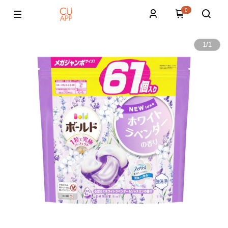
0
1
/
1