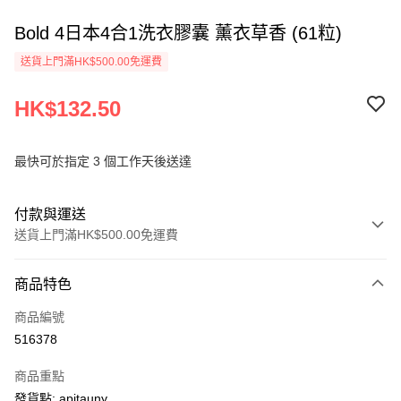
Bold 4日本4合1洗衣膠囊 薰衣草香 (61粒)
送貨上門滿HK$500.00免運費
HK$132.50
最快可於指定 3 個工作天後送達
付款與運送
送貨上門滿HK$500.00免運費
付款方式
商品特色
信用卡
商品編號
AlipayHK
516378
PayMe
商品重點
WeChat Pay
發貨點: apitauny