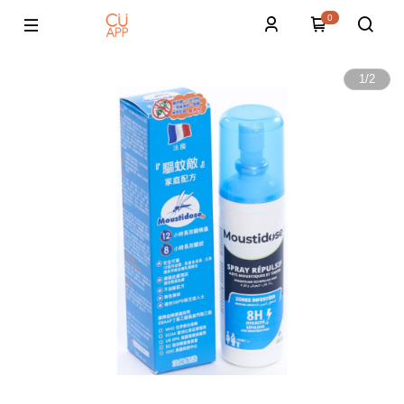
0
1
/
2