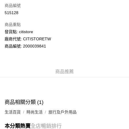
商品編號
AlipayHK
515128
PayMe
商品重點
WeChat Pay
發貨點: citistore
廠商代號: CITISTORETW
送貨方式
商品編號: 2000039841
送貨上門 (不支援順豐自取點及智能櫃)
每筆HK$100.00，滿HK$500.00或以上免運費
商品推薦
APITA 門市自取
每筆HK$50.00，滿HK$200.00或以上免運費
Citistore 門市自取
每筆HK$50.00，滿HK$200.00或以上免運費
商品相關分類 (1)
UNY 門市自取
生活百貨
時尚生活
旅行及戶外用品
每筆HK$50.00，滿HK$200.00或以上免運費
本分類熱賣
全店暢銷排行