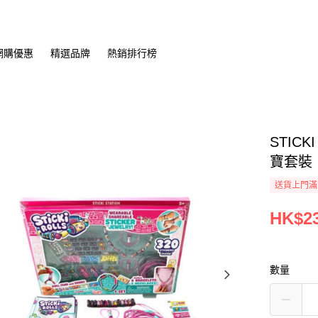
網購優惠
精選品牌
熱銷排行榜
STIC
寶套裝
送貨上門滿H
HK$23
數量