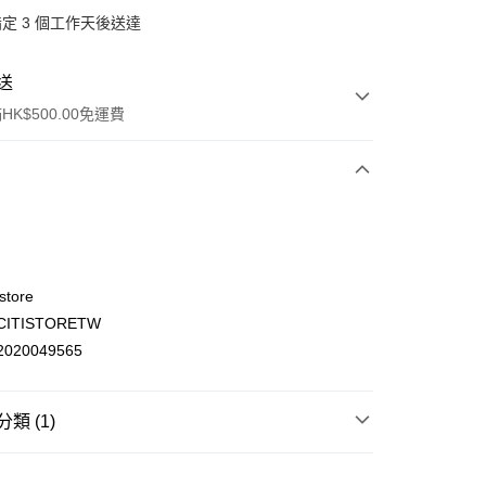
定 3 個工作天後送達
送
K$500.00免運費
store
ITISTORETW
ay
020049565
類 (1)
(不支援順豐自取點及智能櫃)
文儀玩具
玩具/遊戲
00.00，滿HK$500.00或以上免運費