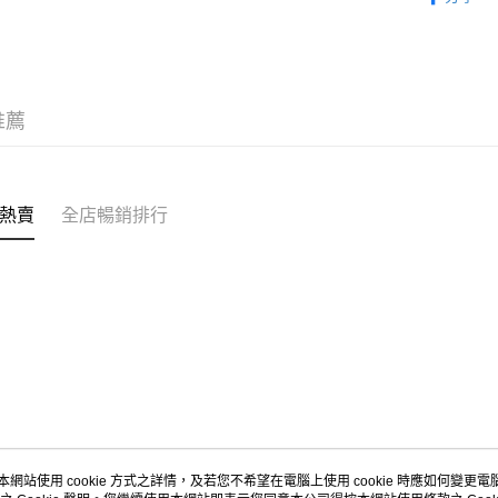
APITA 
每筆HK$5
Citistor
推薦
每筆HK$5
UNY 門市
每筆HK$5
熱賣
全店暢銷排行
本網站使用 cookie 方式之詳情，及若您不希望在電腦上使用 cookie 時應如何變更電腦的