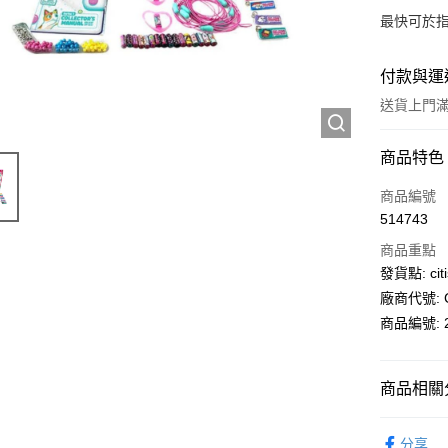
最快可於指
付款與運
送貨上門滿H
付款方式
商品特色
信用卡
商品編號
514743
AlipayHK
商品重點
PayMe
發貨點: citi
廠商代號: C
WeChat P
商品編號: 2
送貨方式
商品相關分
送貨上門 
生活百貨
每筆HK$1
分享