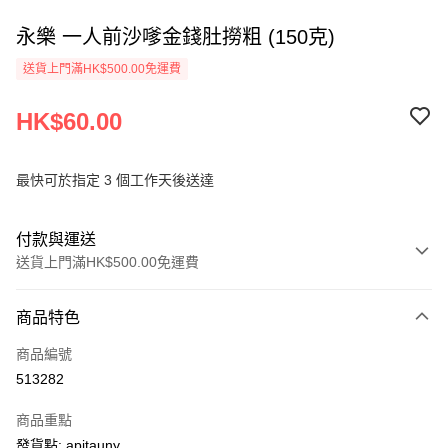
永樂 一人前沙嗲金錢肚撈粗 (150克)
送貨上門滿HK$500.00免運費
HK$60.00
最快可於指定 3 個工作天後送達
付款與運送
送貨上門滿HK$500.00免運費
付款方式
商品特色
信用卡
商品編號
AlipayHK
513282
PayMe
商品重點
WeChat Pay
發貨點: apitauny