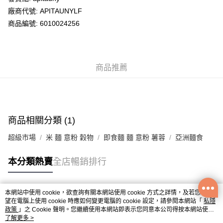
廠商代號: APITAUNYLF
送貨方式
商品編號: 6010024256
送貨上門 (不支援順豐自取點及智能櫃)
每筆HK$100.00，滿HK$500.00或以上免運費
商品推薦
APITA 門市自取
每筆HK$50.00，滿HK$200.00或以上免運費
Citistore 門市自取
每筆HK$50.00，滿HK$200.00或以上免運費
商品相關分類 (1)
UNY 門市自取
超級市場
米 麵 意粉 穀物
即食麵 麵 意粉 薯蓉
亞洲麵食
每筆HK$50.00，滿HK$200.00或以上免運費
本分類熱賣
全店暢銷排行
本網站中使用 cookie，欲查詢有關本網站使用 cookie 方式之詳情，及若您不希
熱門標籤
望在電腦上使用 cookie 時應如何變更電腦的 cookie 設定，請參閱本網站「
私隱
政策
」之 Cookie 聲明。您繼續使用本網站即表示您同意本公司得按本網站使用
條款之 Cookie 聲明使用 cookie。
了解更多 >
熱銷排行
最新商品
人氣推薦