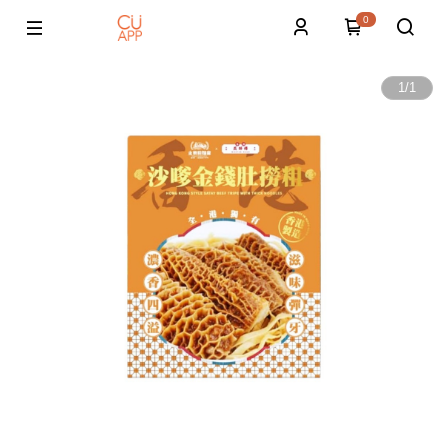
0
1
/
1