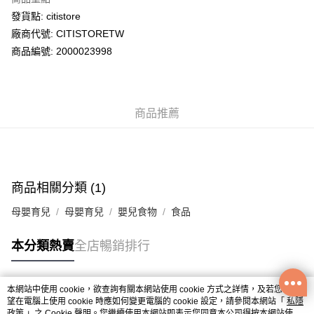
WeChat Pay
發貨點: citistore
廠商代號: CITISTORETW
送貨方式
商品編號: 2000023998
送貨上門 (不支援順豐自取點及智能櫃)
每筆HK$100.00，滿HK$500.00或以上免運費
商品推薦
APITA 門市自取
每筆HK$50.00，滿HK$200.00或以上免運費
Citistore 門市自取
每筆HK$50.00，滿HK$200.00或以上免運費
商品相關分類 (1)
UNY 門市自取
母嬰育兒
母嬰育兒
嬰兒食物
食品
每筆HK$50.00，滿HK$200.00或以上免運費
本分類熱賣
全店暢銷排行
本網站中使用 cookie，欲查詢有關本網站使用 cookie 方式之詳情，及若您不希
熱門標籤
望在電腦上使用 cookie 時應如何變更電腦的 cookie 設定，請參閱本網站「
私隱
政策
」之 Cookie 聲明。您繼續使用本網站即表示您同意本公司得按本網站使用