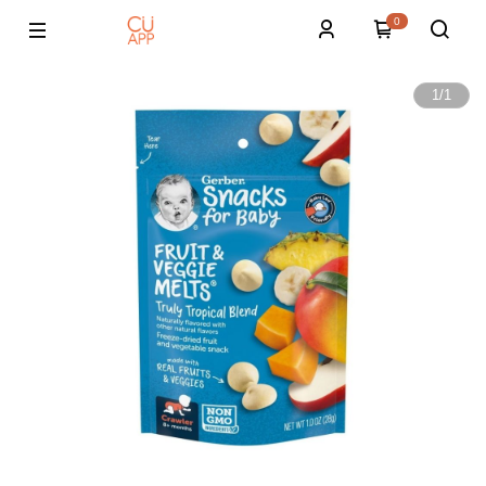
0
1
/
1