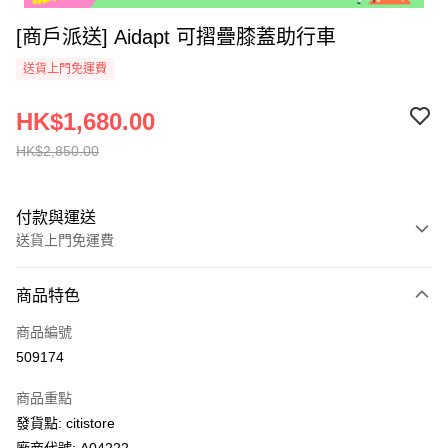
[商戶派送] Aidapt 可摺疊膝蓋助行車
送貨上門免運費
HK$1,680.00
HK$2,850.00
付款與運送
送貨上門免運費
付款方式
商品特色
信用卡
商品編號
AlipayHK
509174
PayMe
商品重點
WeChat Pay
發貨點: citistore