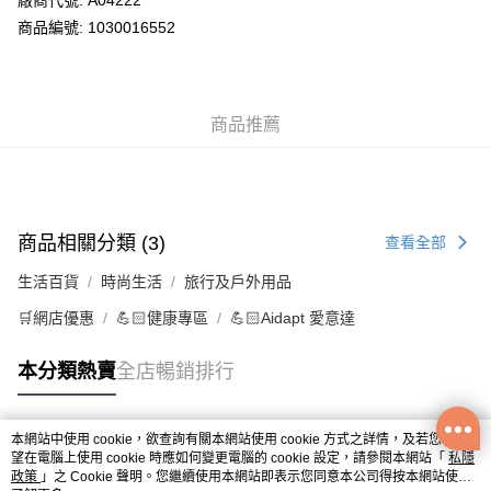
廠商代號: A04222
送貨方式
商品編號: 1030016552
供應商送貨上門 (此產品會以獨立訂單處理)
免運費
商品推薦
商品相關分類 (3)
查看全部
生活百貨
時尚生活
旅行及戶外用品
🛒網店優惠
💪🏻健康專區
💪🏻Aidapt 愛意達
本分類熱賣
全店暢銷排行
本網站中使用 cookie，欲查詢有關本網站使用 cookie 方式之詳情，及若您不希
熱門標籤
望在電腦上使用 cookie 時應如何變更電腦的 cookie 設定，請參閱本網站「
私隱
政策
」之 Cookie 聲明。您繼續使用本網站即表示您同意本公司得按本網站使用