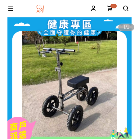
0
1
/
1