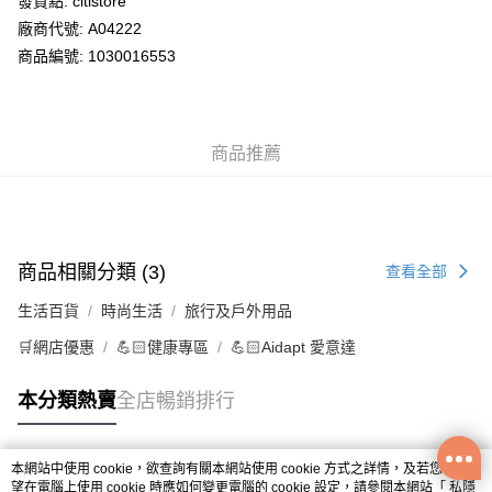
發貨點: citistore
廠商代號: A04222
送貨方式
商品編號: 1030016553
供應商送貨上門 (此產品會以獨立訂單處理)
免運費
商品推薦
商品相關分類 (3)
查看全部
生活百貨
時尚生活
旅行及戶外用品
🛒網店優惠
💪🏻健康專區
💪🏻Aidapt 愛意達
本分類熱賣
全店暢銷排行
本網站中使用 cookie，欲查詢有關本網站使用 cookie 方式之詳情，及若您不希
熱門標籤
望在電腦上使用 cookie 時應如何變更電腦的 cookie 設定，請參閱本網站「
私隱