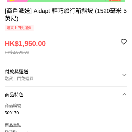
[商戶派送] Aidapt 輕巧旅行箱斜坡 (1520毫米 5
英尺)
送貨上門免運費
HK$1,950.00
HK$2,800.00
付款與運送
送貨上門免運費
付款方式
商品特色
信用卡
商品編號
AlipayHK
509170
PayMe
商品重點
WeChat Pay