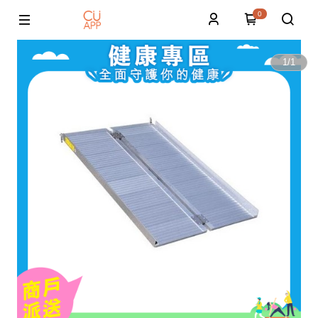
0
1
/
1