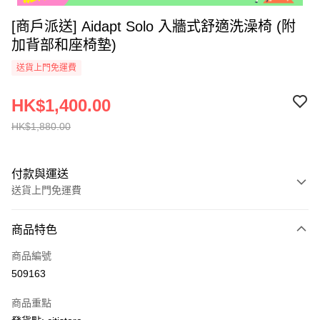
[商戶派送] Aidapt Solo 入牆式舒適洗澡椅 (附
加背部和座椅墊)
送貨上門免運費
HK$1,400.00
HK$1,880.00
付款與運送
送貨上門免運費
付款方式
商品特色
信用卡
商品編號
AlipayHK
509163
PayMe
商品重點
WeChat Pay