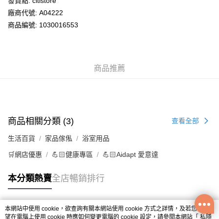
發貨點: citistore
廠商代號: A04222
送貨方式
商品編號: 1030016553
供應商送貨上門 (此產品會以獨立訂單處理)
免運費
商品推薦
商品相關分類 (3)
查看全部
生活百貨
家品傢俬
浴室用品
🛒網店優惠
💪🏻健康專區
💪🏻Aidapt 愛意達
本分類熱賣
全店暢銷排行
本網站中使用 cookie，欲查詢有關本網站使用 cookie 方式之詳情，及若您不希
熱門標籤
望在電腦上使用 cookie 時應如何變更電腦的 cookie 設定，請參閱本網站「
私隱