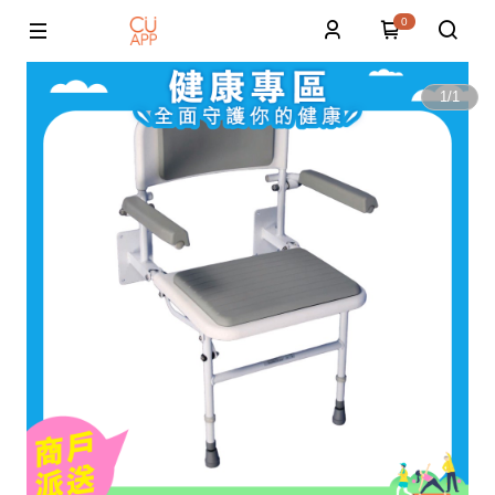
0
1
/
1