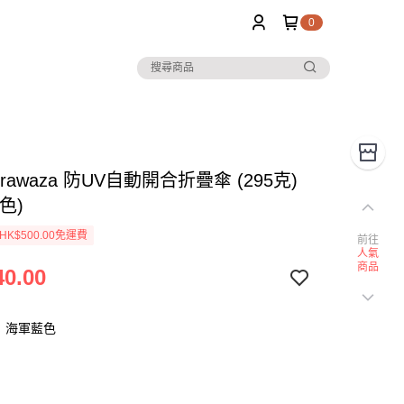
0
 urawaza 防UV自動開合折疊傘 (295克)
色)
K$500.00免運費
前往
人氣
商品
0.00
：海軍藍色