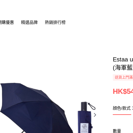
網購優惠
精選品牌
熱銷排行榜
Estaa
(海軍藍
送貨上門滿H
HK$54
顔色/款式
數量