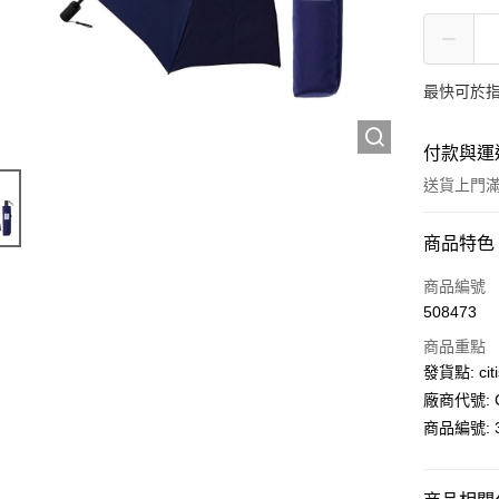
最快可於指
付款與運
送貨上門滿H
付款方式
商品特色
信用卡
商品編號
508473
AlipayHK
商品重點
PayMe
發貨點: citi
廠商代號: C
WeChat P
商品編號: 3
送貨方式