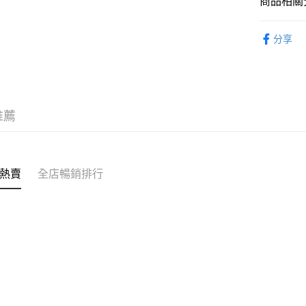
商品相關分
送貨上門 
生活百貨
每筆HK$1
分享
APITA 
每筆HK$5
Citistor
推薦
每筆HK$5
UNY 門市
每筆HK$5
熱賣
全店暢銷排行