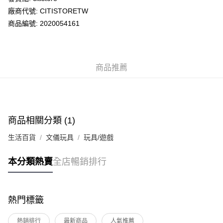
廠商代號: CITISTORETW
送貨方式
商品編號: 2020054161
送貨上門 (不支援順豐自取點及智能櫃)
每筆HK$100.00，滿HK$500.00或以上免運費
商品推薦
APITA 門市自取
每筆HK$50.00，滿HK$200.00或以上免運費
Citistore 門市自取
每筆HK$50.00，滿HK$200.00或以上免運費
商品相關分類 (1)
UNY 門市自取
生活百貨
文儀玩具
玩具/遊戲
每筆HK$50.00，滿HK$200.00或以上免運費
本分類熱賣
全店暢銷排行
熱門標籤
熱銷排行
最新商品
人氣推薦