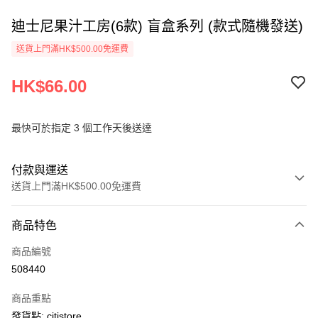
迪士尼果汁工房(6款) 盲盒系列 (款式隨機發送)
送貨上門滿HK$500.00免運費
HK$66.00
最快可於指定 3 個工作天後送達
付款與運送
送貨上門滿HK$500.00免運費
付款方式
商品特色
信用卡
商品編號
AlipayHK
508440
PayMe
商品重點
WeChat Pay
發貨點: citistore