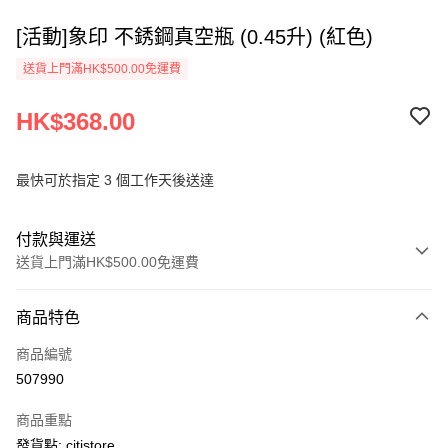
[活動]象印 不銹鋼真空瓶 (0.45升) (紅色)
送貨上門滿HK$500.00免運費
HK$368.00
最快可於指定 3 個工作天後送達
付款與運送
送貨上門滿HK$500.00免運費
付款方式
商品特色
信用卡
商品編號
AlipayHK
507990
PayMe
商品重點
WeChat Pay
發貨點: citistore