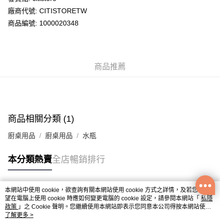
廠商代號: CITISTORETW
送貨方式
商品編號: 1000020348
送貨上門 (不支援順豐自取點及智能櫃)
每筆HK$100.00，滿HK$500.00或以上免運費
商品推薦
APITA 門市自取
每筆HK$50.00，滿HK$200.00或以上免運費
Citistore 門市自取
每筆HK$50.00，滿HK$200.00或以上免運費
商品相關分類 (1)
UNY 門市自取
廚桌用品
廚桌用品
水瓶
每筆HK$50.00，滿HK$200.00或以上免運費
本分類熱賣
全店暢銷排行
本網站中使用 cookie，欲查詢有關本網站使用 cookie 方式之詳情，及若您不希
熱門標籤
望在電腦上使用 cookie 時應如何變更電腦的 cookie 設定，請參閱本網站「
私隱
政策
」之 Cookie 聲明。您繼續使用本網站即表示您同意本公司得按本網站使用
條款之 Cookie 聲明使用 cookie。
了解更多 >
熱銷排行
最新商品
人氣推薦