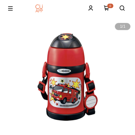
0
1
/
1