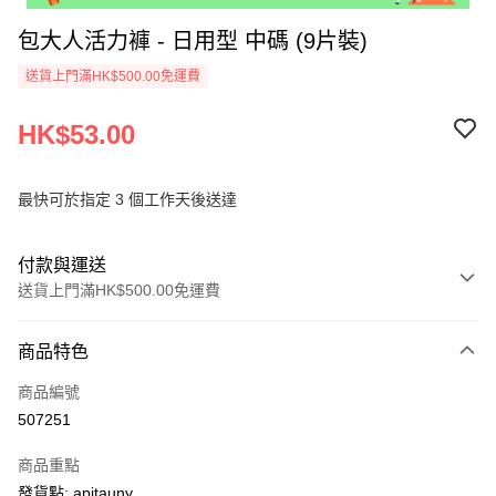
包大人活力褲 - 日用型 中碼 (9片裝)
送貨上門滿HK$500.00免運費
HK$53.00
最快可於指定 3 個工作天後送達
付款與運送
送貨上門滿HK$500.00免運費
付款方式
商品特色
信用卡
商品編號
AlipayHK
507251
PayMe
商品重點
WeChat Pay
發貨點: apitauny