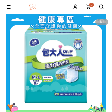
0
1
/
1