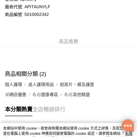
廠商代號: APITAUNYLF
送貨方式
商品編號: 5010002342
送貨上門 (不支援順豐自取點及智能櫃)
每筆HK$100.00，滿HK$500.00或以上免運費
商品推薦
APITA 門市自取
每筆HK$50.00，滿HK$200.00或以上免運費
Citistore 門市自取
每筆HK$50.00，滿HK$200.00或以上免運費
商品相關分類 (2)
UNY 門市自取
個人護理
成人護理用品
紙尿片，褲及護墊
每筆HK$50.00，滿HK$200.00或以上免運費
🛒網店優惠
💪🏻健康專區
💪🏻其他精選
本分類熱賣
全店暢銷排行
本網站中使用 cookie，欲查詢有關本網站使用 cookie 方式之詳情，及若您不希
熱門標籤
望在電腦上使用 cookie 時應如何變更電腦的 cookie 設定，請參閱本網站「
私隱