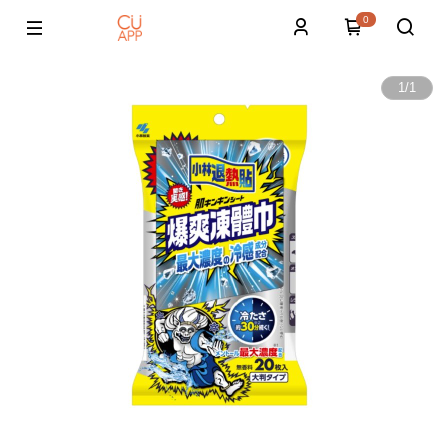
0
1
/
1