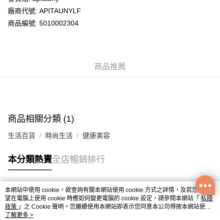
廠商代號: APITAUNYLF
送貨方式
商品編號: 5010002304
送貨上門 (不支援順豐自取點及智能櫃)
每筆HK$100.00，滿HK$500.00或以上免運費
商品推薦
APITA 門市自取
每筆HK$50.00，滿HK$200.00或以上免運費
Citistore 門市自取
每筆HK$50.00，滿HK$200.00或以上免運費
商品相關分類 (1)
UNY 門市自取
生活百貨
時尚生活
健康美容
每筆HK$50.00，滿HK$200.00或以上免運費
本分類熱賣
全店暢銷排行
本網站中使用 cookie，欲查詢有關本網站使用 cookie 方式之詳情，及若您不希
熱門標籤
望在電腦上使用 cookie 時應如何變更電腦的 cookie 設定，請參閱本網站「
私隱
政策
」之 Cookie 聲明。您繼續使用本網站即表示您同意本公司得按本網站使用
條款之 Cookie 聲明使用 cookie。
了解更多 >
熱銷排行
最新商品
人氣推薦