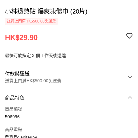
小林退熱貼 爆爽凍體巾 (20片)
送貨上門滿HK$500.00免運費
HK$29.90
最快可於指定 3 個工作天後送達
付款與運送
送貨上門滿HK$500.00免運費
付款方式
商品特色
信用卡
商品編號
AlipayHK
506996
PayMe
商品重點
WeChat Pay
發貨點: apitauny