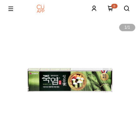
0
1
/
1