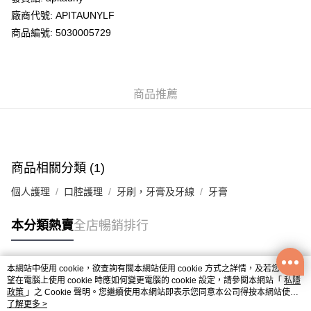
廠商代號: APITAUNYLF
送貨方式
商品編號: 5030005729
送貨上門 (不支援順豐自取點及智能櫃)
每筆HK$100.00，滿HK$500.00或以上免運費
商品推薦
APITA 門市自取
每筆HK$50.00，滿HK$200.00或以上免運費
Citistore 門市自取
每筆HK$50.00，滿HK$200.00或以上免運費
商品相關分類 (1)
UNY 門市自取
個人護理
口腔護理
牙刷，牙膏及牙線
牙膏
每筆HK$50.00，滿HK$200.00或以上免運費
本分類熱賣
全店暢銷排行
本網站中使用 cookie，欲查詢有關本網站使用 cookie 方式之詳情，及若您不希
熱門標籤
望在電腦上使用 cookie 時應如何變更電腦的 cookie 設定，請參閱本網站「
私隱
政策
」之 Cookie 聲明。您繼續使用本網站即表示您同意本公司得按本網站使用
條款之 Cookie 聲明使用 cookie。
了解更多 >
熱銷排行
最新商品
人氣推薦