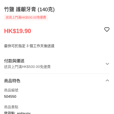
竹鹽 護齦牙膏 (140克)
送貨上門滿HK$500.00免運費
HK$19.90
最快可於指定 3 個工作天後送達
付款與運送
送貨上門滿HK$500.00免運費
付款方式
商品特色
信用卡
商品編號
AlipayHK
504550
PayMe
商品重點
WeChat Pay
發貨點: apitauny