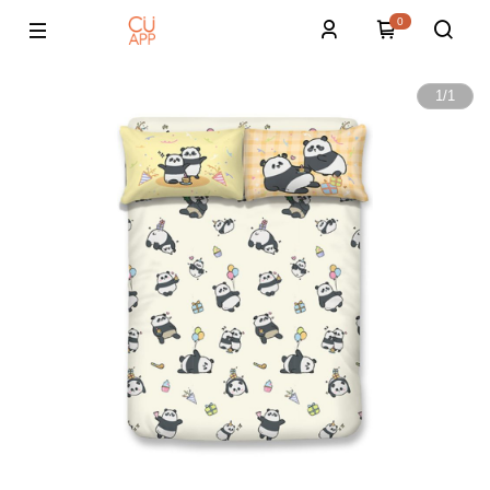
0
1
/
1