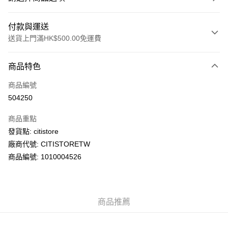
付款與運送
送貨上門滿HK$500.00免運費
付款方式
商品特色
信用卡
商品編號
AlipayHK
504250
PayMe
商品重點
WeChat Pay
發貨點: citistore
廠商代號: CITISTORETW
送貨方式
商品編號: 1010004526
送貨上門 (不支援順豐自取點及智能櫃)
每筆HK$100.00，滿HK$500.00或以上免運費
商品推薦
APITA 門市自取
每筆HK$50.00，滿HK$200.00或以上免運費