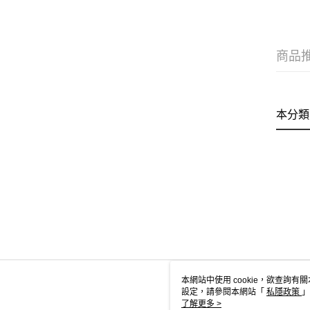
商品
本分類
本網站中使用 cookie，欲查詢有關
設定，請參閱本網站「
私隱政策
」
用 cookie。
了解更多 >