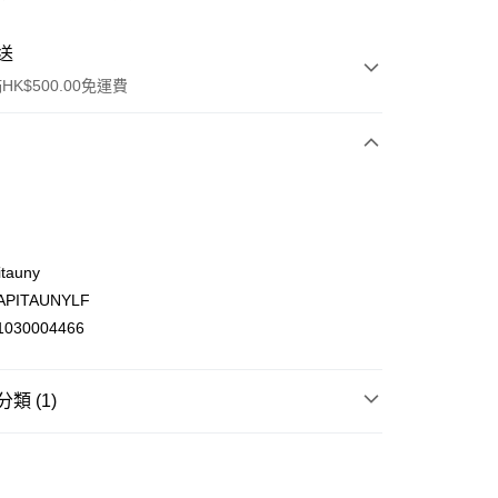
送
K$500.00免運費
tauny
PITAUNYLF
ay
030004466
類 (1)
(不支援順豐自取點及智能櫃)
家品傢俬
實用家品
00.00，滿HK$500.00或以上免運費
門市自取