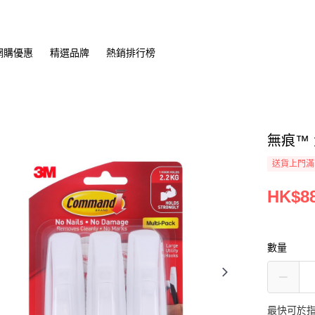
網購優惠
精選品牌
熱銷排行榜
無痕™ 
送貨上門滿H
HK$88
數量
最快可於指