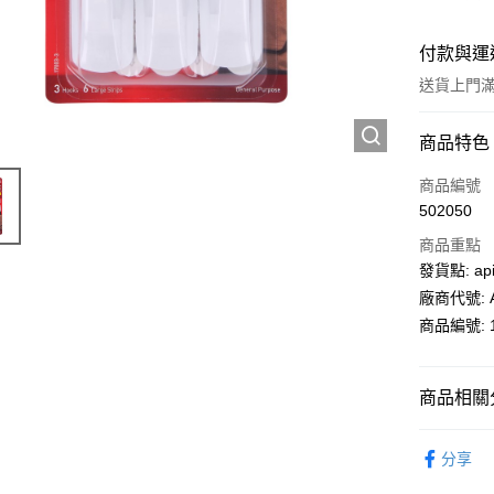
付款與運
送貨上門滿H
付款方式
商品特色
信用卡
商品編號
502050
AlipayHK
商品重點
PayMe
發貨點: api
廠商代號: A
WeChat P
商品編號: 1
送貨方式
商品相關分
送貨上門 
生活百貨
每筆HK$1
分享
APITA 