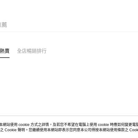
每筆HK$5
Citistor
推薦
每筆HK$5
UNY 門市
每筆HK$5
熱賣
全店暢銷排行
本網站使用 cookie 方式之詳情，及若您不希望在電腦上使用 cookie 時應如何變更電腦的
之 Cookie 聲明。您繼續使用本網站即表示您同意本公司得按本網站使用條款之 Cooki
關於我們
客戶服務