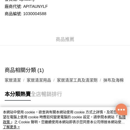
廠商代號: APITAUNYLF
送貨方式
商品編號: 1030004588
送貨上門 (不支援順豐自取點及智能櫃)
每筆HK$100.00，滿HK$500.00或以上免運費
商品推薦
APITA 門市自取
每筆HK$50.00，滿HK$200.00或以上免運費
Citistore 門市自取
每筆HK$50.00，滿HK$200.00或以上免運費
商品相關分類 (1)
UNY 門市自取
家居清潔
家居清潔用品
家居清潔工具及清潔劑
抹布及海棉
每筆HK$50.00，滿HK$200.00或以上免運費
本分類熱賣
全店暢銷排行
本網站中使用 cookie，欲查詢有關本網站使用 cookie 方式之詳情，及若您不希
熱門標籤
望在電腦上使用 cookie 時應如何變更電腦的 cookie 設定，請參閱本網站「
私隱
政策
」之 Cookie 聲明。您繼續使用本網站即表示您同意本公司得按本網站使用
條款之 Cookie 聲明使用 cookie。
了解更多 >
熱銷排行
最新商品
人氣推薦