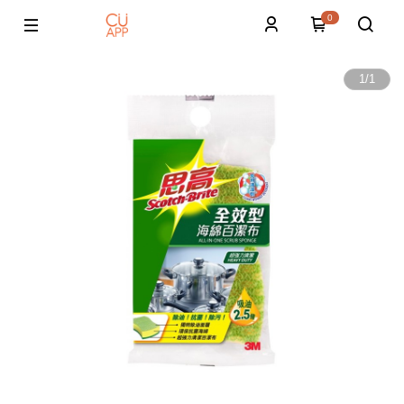
0
1
/
1