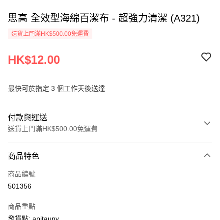
思高 全效型海綿百潔布 - 超強力清潔 (A321)
送貨上門滿HK$500.00免運費
HK$12.00
最快可於指定 3 個工作天後送達
付款與運送
送貨上門滿HK$500.00免運費
付款方式
商品特色
信用卡
商品編號
AlipayHK
501356
PayMe
商品重點
WeChat Pay
發貨點: apitauny