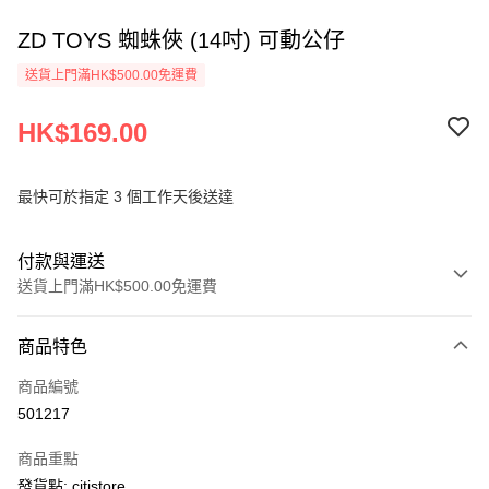
ZD TOYS 蜘蛛俠 (14吋) 可動公仔
送貨上門滿HK$500.00免運費
HK$169.00
最快可於指定 3 個工作天後送達
付款與運送
送貨上門滿HK$500.00免運費
付款方式
商品特色
信用卡
商品編號
AlipayHK
501217
PayMe
商品重點
WeChat Pay
發貨點: citistore