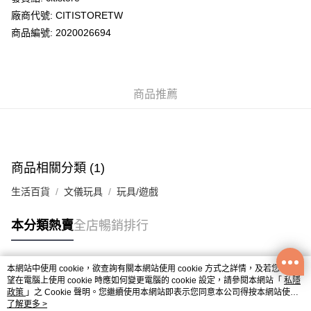
廠商代號: CITISTORETW
送貨方式
商品編號: 2020026694
送貨上門 (不支援順豐自取點及智能櫃)
每筆HK$100.00，滿HK$500.00或以上免運費
商品推薦
APITA 門市自取
每筆HK$50.00，滿HK$200.00或以上免運費
Citistore 門市自取
每筆HK$50.00，滿HK$200.00或以上免運費
商品相關分類 (1)
UNY 門市自取
生活百貨
文儀玩具
玩具/遊戲
每筆HK$50.00，滿HK$200.00或以上免運費
本分類熱賣
全店暢銷排行
本網站中使用 cookie，欲查詢有關本網站使用 cookie 方式之詳情，及若您不希
熱門標籤
望在電腦上使用 cookie 時應如何變更電腦的 cookie 設定，請參閱本網站「
私隱
政策
」之 Cookie 聲明。您繼續使用本網站即表示您同意本公司得按本網站使用
條款之 Cookie 聲明使用 cookie。
了解更多 >
熱銷排行
最新商品
人氣推薦