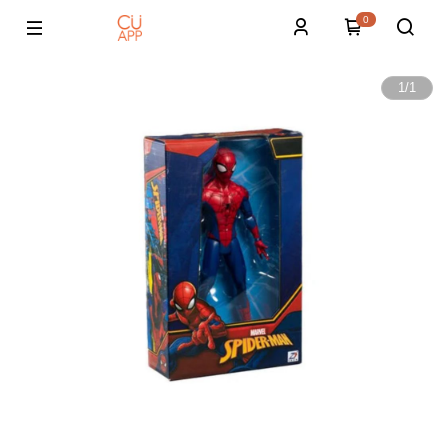
0
1
/
1