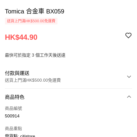
Tomica 合金車 BX059
送貨上門滿HK$500.00免運費
HK$44.90
最快可於指定 3 個工作天後送達
付款與運送
送貨上門滿HK$500.00免運費
付款方式
商品特色
信用卡
商品編號
AlipayHK
500914
PayMe
商品重點
WeChat Pay
發貨點: citistore