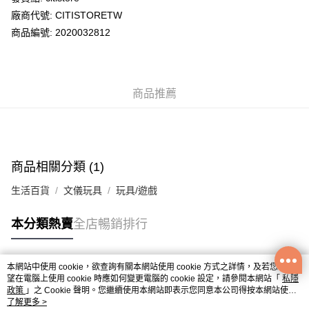
廠商代號: CITISTORETW
送貨方式
商品編號: 2020032812
送貨上門 (不支援順豐自取點及智能櫃)
每筆HK$100.00，滿HK$500.00或以上免運費
商品推薦
APITA 門市自取
每筆HK$50.00，滿HK$200.00或以上免運費
Citistore 門市自取
每筆HK$50.00，滿HK$200.00或以上免運費
商品相關分類 (1)
UNY 門市自取
生活百貨
文儀玩具
玩具/遊戲
每筆HK$50.00，滿HK$200.00或以上免運費
本分類熱賣
全店暢銷排行
本網站中使用 cookie，欲查詢有關本網站使用 cookie 方式之詳情，及若您不希
熱門標籤
望在電腦上使用 cookie 時應如何變更電腦的 cookie 設定，請參閱本網站「
私隱
政策
」之 Cookie 聲明。您繼續使用本網站即表示您同意本公司得按本網站使用
條款之 Cookie 聲明使用 cookie。
了解更多 >
熱銷排行
最新商品
人氣推薦