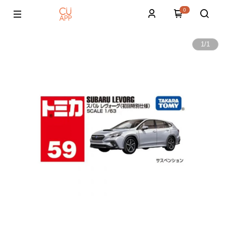
0
1
/
1