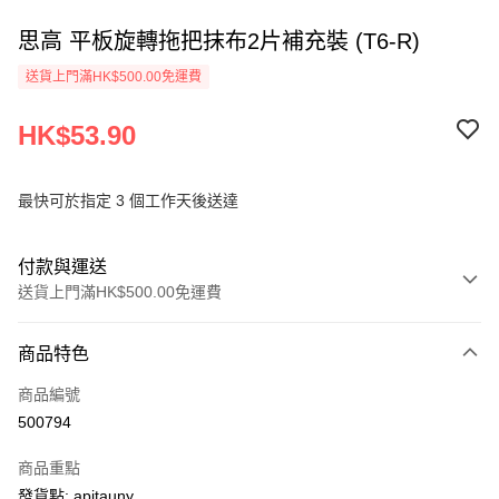
思高 平板旋轉拖把抹布2片補充裝 (T6-R)
送貨上門滿HK$500.00免運費
HK$53.90
最快可於指定 3 個工作天後送達
付款與運送
送貨上門滿HK$500.00免運費
付款方式
商品特色
信用卡
商品編號
AlipayHK
500794
PayMe
商品重點
WeChat Pay
發貨點: apitauny