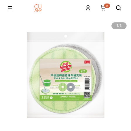
0
1
/
1