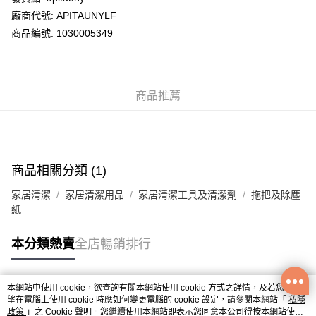
廠商代號: APITAUNYLF
送貨方式
商品編號: 1030005349
送貨上門 (不支援順豐自取點及智能櫃)
每筆HK$100.00，滿HK$500.00或以上免運費
商品推薦
APITA 門市自取
每筆HK$50.00，滿HK$200.00或以上免運費
Citistore 門市自取
每筆HK$50.00，滿HK$200.00或以上免運費
商品相關分類 (1)
UNY 門市自取
家居清潔
家居清潔用品
家居清潔工具及清潔劑
拖把及除塵
每筆HK$50.00，滿HK$200.00或以上免運費
紙
本分類熱賣
全店暢銷排行
本網站中使用 cookie，欲查詢有關本網站使用 cookie 方式之詳情，及若您不希
熱門標籤
望在電腦上使用 cookie 時應如何變更電腦的 cookie 設定，請參閱本網站「
私隱
政策
」之 Cookie 聲明。您繼續使用本網站即表示您同意本公司得按本網站使用