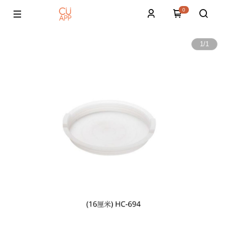
0
1
/
1