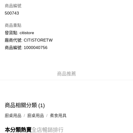
商品編號
AlipayHK
500743
PayMe
商品重點
WeChat Pay
發貨點: citistore
廠商代號: CITISTORETW
送貨方式
商品編號: 1000040756
送貨上門 (不支援順豐自取點及智能櫃)
每筆HK$100.00，滿HK$500.00或以上免運費
商品推薦
APITA 門市自取
每筆HK$50.00，滿HK$200.00或以上免運費
Citistore 門市自取
每筆HK$50.00，滿HK$200.00或以上免運費
商品相關分類 (1)
UNY 門市自取
廚桌用品
廚桌用品
煮食用具
每筆HK$50.00，滿HK$200.00或以上免運費
本分類熱賣
全店暢銷排行