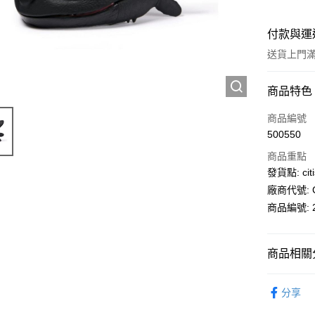
付款與運
送貨上門滿H
付款方式
商品特色
信用卡
商品編號
500550
AlipayHK
商品重點
PayMe
發貨點: citi
廠商代號: C
WeChat P
商品編號: 2
送貨方式
商品相關分
送貨上門 
生活百貨
每筆HK$1
分享
APITA 