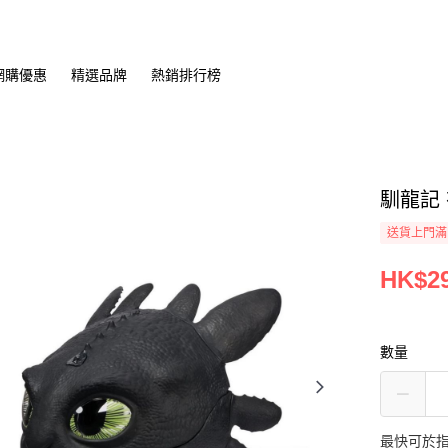
網購優惠
精選品牌
熱銷排行榜
馴龍記
送貨上門滿H
HK$29
數量
最快可於指