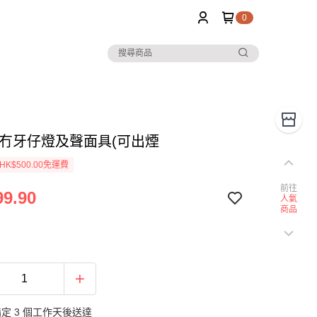
0
 冇牙仔燈及聲面具(可出煙
K$500.00免運費
前往
9.90
人氣
商品
定 3 個工作天後送達