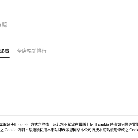
每筆HK$5
Citistor
推薦
每筆HK$5
UNY 門市
每筆HK$5
熱賣
全店暢銷排行
本網站使用 cookie 方式之詳情，及若您不希望在電腦上使用 cookie 時應如何變更電腦的
之 Cookie 聲明。您繼續使用本網站即表示您同意本公司得按本網站使用條款之 Cooki
關於我們
客戶服務