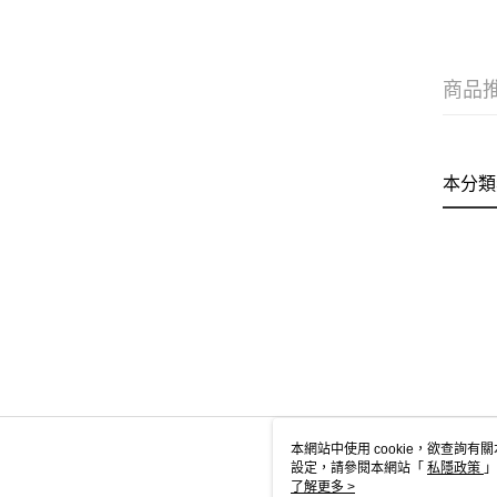
商品
本分類
本網站中使用 cookie，欲查詢有關
設定，請參閱本網站「
私隱政策
」
用 cookie。
了解更多 >