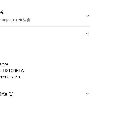
送
K$500.00免運費
store
ITISTORETW
ay
020052848
類 (1)
(不支援順豐自取點及智能櫃)
文儀玩具
玩具/遊戲
00.00，滿HK$500.00或以上免運費
門市自取