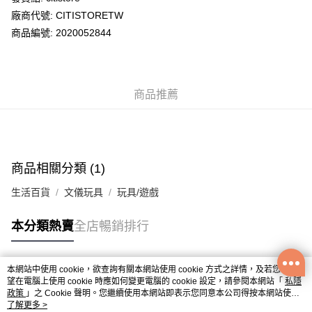
廠商代號: CITISTORETW
送貨方式
商品編號: 2020052844
送貨上門 (不支援順豐自取點及智能櫃)
每筆HK$100.00，滿HK$500.00或以上免運費
商品推薦
APITA 門市自取
每筆HK$50.00，滿HK$200.00或以上免運費
Citistore 門市自取
每筆HK$50.00，滿HK$200.00或以上免運費
商品相關分類 (1)
UNY 門市自取
生活百貨
文儀玩具
玩具/遊戲
每筆HK$50.00，滿HK$200.00或以上免運費
本分類熱賣
全店暢銷排行
本網站中使用 cookie，欲查詢有關本網站使用 cookie 方式之詳情，及若您不希
熱門標籤
望在電腦上使用 cookie 時應如何變更電腦的 cookie 設定，請參閱本網站「
私隱
政策
」之 Cookie 聲明。您繼續使用本網站即表示您同意本公司得按本網站使用
條款之 Cookie 聲明使用 cookie。
了解更多 >
熱銷排行
最新商品
人氣推薦