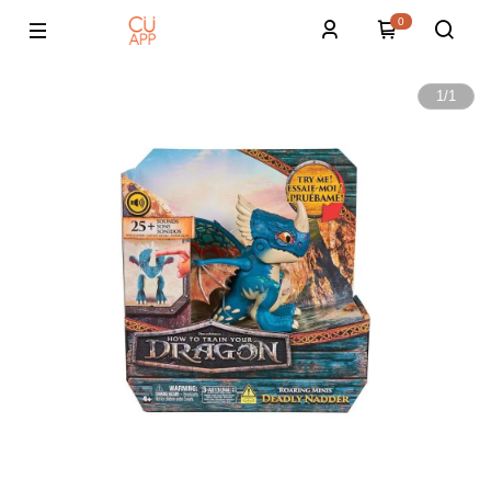
0
1
/
1