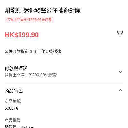
馴龍記 迷你發聲公仔摧命針魔
送貨上門滿HK$500.00免運費
HK$199.90
最快可於指定 3 個工作天後送達
付款與運送
送貨上門滿HK$500.00免運費
付款方式
商品特色
信用卡
商品編號
AlipayHK
500546
PayMe
商品重點
WeChat Pay
發貨點: citistore