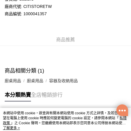
廠商代號: CITISTORETW
送貨方式
商品編號: 1000041357
送貨上門 (不支援順豐自取點及智能櫃)
每筆HK$100.00，滿HK$500.00或以上免運費
商品推薦
APITA 門市自取
每筆HK$50.00，滿HK$200.00或以上免運費
Citistore 門市自取
每筆HK$50.00，滿HK$200.00或以上免運費
商品相關分類 (1)
UNY 門市自取
廚桌用品
廚桌用品
容器及收納用品
每筆HK$50.00，滿HK$200.00或以上免運費
本分類熱賣
全店暢銷排行
本網站中使用 cookie，欲查詢有關本網站使用 cookie 方式之詳情，及若您不希
熱門標籤
望在電腦上使用 cookie 時應如何變更電腦的 cookie 設定，請參閱本網站「
私隱
政策
」之 Cookie 聲明。您繼續使用本網站即表示您同意本公司得按本網站使用
條款之 Cookie 聲明使用 cookie。
了解更多 >
熱銷排行
最新商品
人氣推薦