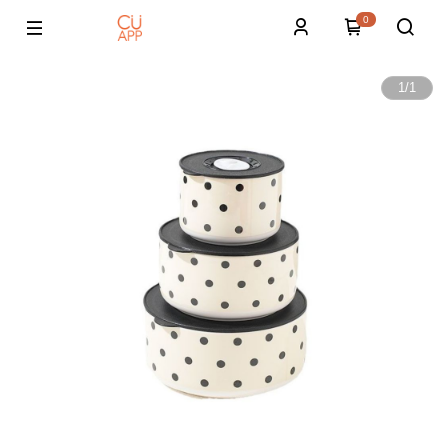
0
1
/
1