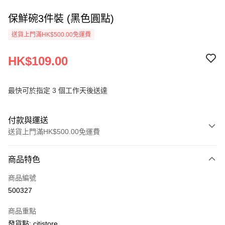
保鮮碗3件裝 (黑色圓點)
送貨上門滿HK$500.00免運費
HK$109.00
最快可於指定 3 個工作天後送達
付款與運送
送貨上門滿HK$500.00免運費
付款方式
商品特色
信用卡
商品編號
AlipayHK
500327
PayMe
商品重點
WeChat Pay
發貨點: citistore