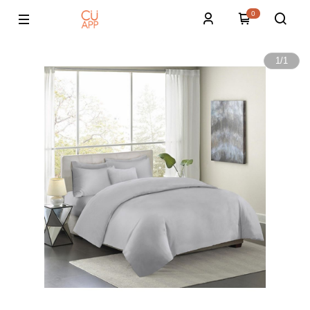
0
1
/
1