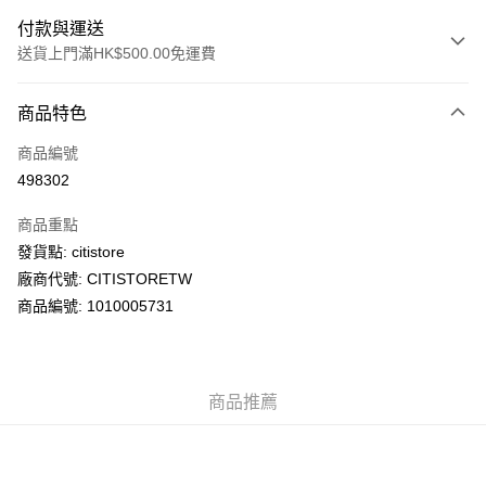
付款與運送
送貨上門滿HK$500.00免運費
付款方式
商品特色
信用卡
商品編號
AlipayHK
498302
PayMe
商品重點
WeChat Pay
發貨點: citistore
廠商代號: CITISTORETW
送貨方式
商品編號: 1010005731
送貨上門 (不支援順豐自取點及智能櫃)
每筆HK$100.00，滿HK$500.00或以上免運費
商品推薦
APITA 門市自取
每筆HK$50.00，滿HK$200.00或以上免運費
Citistore 門市自取