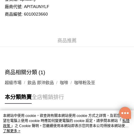
廠商代號: APITAUNYLF
送貨方式
商品編號: 6010023660
送貨上門 (不支援順豐自取點及智能櫃)
每筆HK$100.00，滿HK$500.00或以上免運費
商品推薦
APITA 門市自取
每筆HK$50.00，滿HK$200.00或以上免運費
Citistore 門市自取
每筆HK$50.00，滿HK$200.00或以上免運費
商品相關分類 (1)
UNY 門市自取
超級市場
飲品 即沖飲品
咖啡
咖啡粉及豆
每筆HK$50.00，滿HK$200.00或以上免運費
本分類熱賣
全店暢銷排行
本網站中使用 cookie，欲查詢有關本網站使用 cookie 方式之詳情，及若您不希
熱門標籤
望在電腦上使用 cookie 時應如何變更電腦的 cookie 設定，請參閱本網站「
私隱
政策
」之 Cookie 聲明。您繼續使用本網站即表示您同意本公司得按本網站使用
條款之 Cookie 聲明使用 cookie。
了解更多 >
熱銷排行
最新商品
人氣推薦