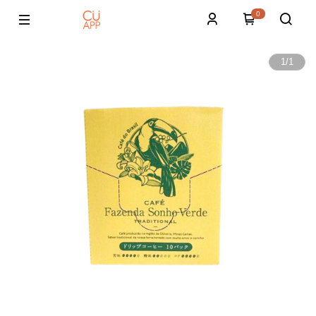
0
1
/
1