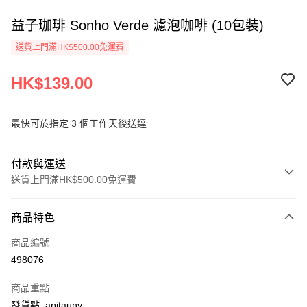
益子珈琲 Sonho Verde 濾泡咖啡 (10包裝)
送貨上門滿HK$500.00免運費
HK$139.00
最快可於指定 3 個工作天後送達
付款與運送
送貨上門滿HK$500.00免運費
付款方式
商品特色
信用卡
商品編號
AlipayHK
498076
PayMe
商品重點
WeChat Pay
發貨點: apitauny