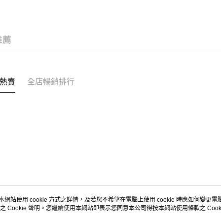
每筆HK$5
Citistor
推薦
每筆HK$5
UNY 門市
每筆HK$5
熱賣
全店暢銷排行
本網站使用 cookie 方式之詳情，及若您不希望在電腦上使用 cookie 時應如何變更電腦的
之 Cookie 聲明。您繼續使用本網站即表示您同意本公司得按本網站使用條款之 Cooki
關於我們
客戶服務