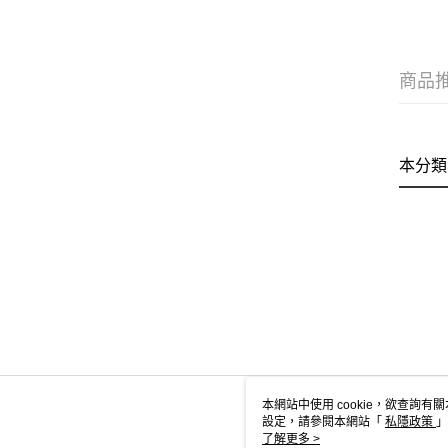
商品
本分類
本網站中使用 cookie，欲查詢有關
設定，請參閱本網站「
私隱政策
」
用 cookie。
了解更多 >