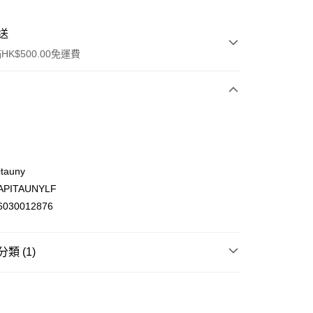
送
K$500.00免運費
tauny
PITAUNYLF
ay
030012876
類 (1)
(不支援順豐自取點及智能櫃)
零食 甜品
糖果 甜品
糖果，香口珠及朱古力
00.00，滿HK$500.00或以上免運費
門市自取