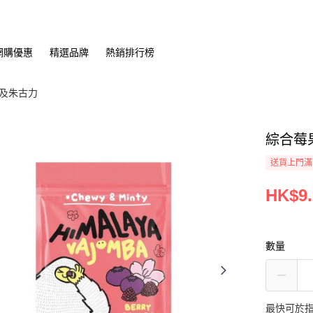
網購優惠
精選品牌
熱銷排行榜
及朱古力
綜合莓果
送貨上門滿H
HK$9.
數量
最快可於指