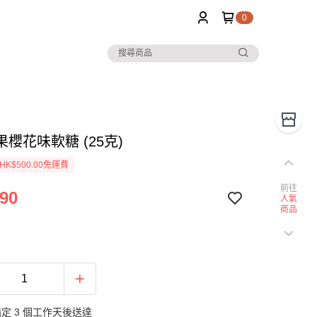
0
櫻花味軟糖 (25克)
K$500.00免運費
前往
90
人氣
商品
定 3 個工作天後送達