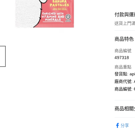
付款與運
送貨上門滿H
付款方式
商品特色
信用卡
商品編號
497318
AlipayHK
商品重點
PayMe
發貨點: api
廠商代號: A
WeChat P
商品編號: 6
送貨方式
商品相關分
送貨上門 
超級市場
每筆HK$1
分享
APITA 