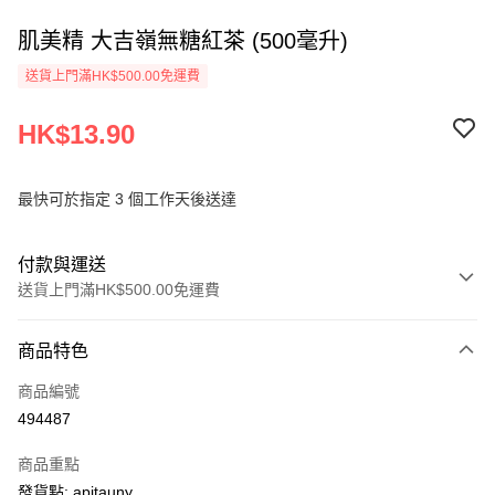
肌美精 大吉嶺無糖紅茶 (500毫升)
送貨上門滿HK$500.00免運費
HK$13.90
最快可於指定 3 個工作天後送達
付款與運送
送貨上門滿HK$500.00免運費
付款方式
商品特色
信用卡
商品編號
AlipayHK
494487
PayMe
商品重點
WeChat Pay
發貨點: apitauny