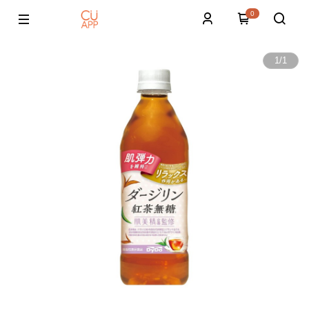
0
1
/
1