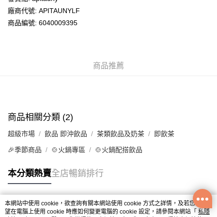
廠商代號: APITAUNYLF
送貨方式
商品編號: 6040009395
送貨上門 (不支援順豐自取點及智能櫃)
每筆HK$100.00，滿HK$500.00或以上免運費
商品推薦
APITA 門市自取
每筆HK$50.00，滿HK$200.00或以上免運費
Citistore 門市自取
每筆HK$50.00，滿HK$200.00或以上免運費
商品相關分類 (2)
UNY 門市自取
超級市場
飲品 即沖飲品
茶類飲品及奶茶
即飲茶
每筆HK$50.00，滿HK$200.00或以上免運費
🎉季節商品
🍲火鍋專區
🍲火鍋配搭飲品
本分類熱賣
全店暢銷排行
本網站中使用 cookie，欲查詢有關本網站使用 cookie 方式之詳情，及若您不希
熱門標籤
望在電腦上使用 cookie 時應如何變更電腦的 cookie 設定，請參閱本網站「
私隱