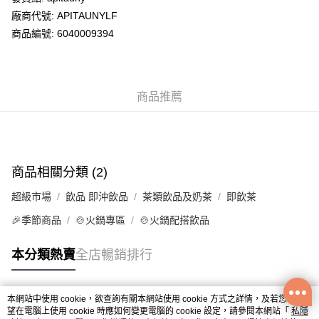
廠商代號: APITAUNYLF
送貨方式
商品編號: 6040009394
送貨上門 (不支援順豐自取點及智能櫃)
每筆HK$100.00，滿HK$500.00或以上免運費
商品推薦
APITA 門市自取
每筆HK$50.00，滿HK$200.00或以上免運費
Citistore 門市自取
每筆HK$50.00，滿HK$200.00或以上免運費
商品相關分類 (2)
UNY 門市自取
超級市場
飲品 即沖飲品
茶類飲品及奶茶
即飲茶
每筆HK$50.00，滿HK$200.00或以上免運費
🎉季節商品
🍲火鍋專區
🍲火鍋配搭飲品
本分類熱賣
全店暢銷排行
本網站中使用 cookie，欲查詢有關本網站使用 cookie 方式之詳情，及若您不希
熱門標籤
望在電腦上使用 cookie 時應如何變更電腦的 cookie 設定，請參閱本網站「
私隱