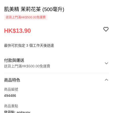
肌美精 茉莉花茶 (500毫升)
送貨上門滿HK$500.00免運費
HK$13.90
最快可於指定 3 個工作天後送達
付款與運送
送貨上門滿HK$500.00免運費
付款方式
商品特色
信用卡
商品編號
AlipayHK
494486
PayMe
商品重點
WeChat Pay
發貨點: apitauny