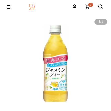
0
1
/
1