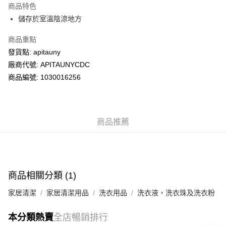
商品特色
WeChat Pay
儲存於室溫陰涼地方
商品重點
送貨方式
發貨點: apitauny
送貨上門 (不支援順豐自取點及智能櫃)
廠商代號: APITAUNYCDC
每筆HK$100.00，滿HK$500.00或以上免運費
商品編號: 1030016256
APITA 門市自取
每筆HK$50.00，滿HK$200.00或以上免運費
商品推薦
Citistore 門市自取
每筆HK$50.00，滿HK$200.00或以上免運費
UNY 門市自取
每筆HK$50.00，滿HK$200.00或以上免運費
商品相關分類 (1)
家居清潔
家居清潔用品
洗衣用品
洗衣液，洗衣珠及洗衣粉
本分類熱賣
全店暢銷排行