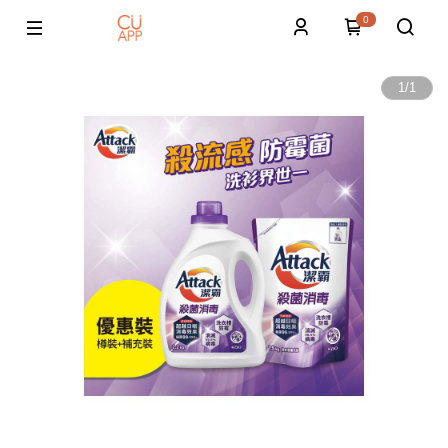
0
1
/
1