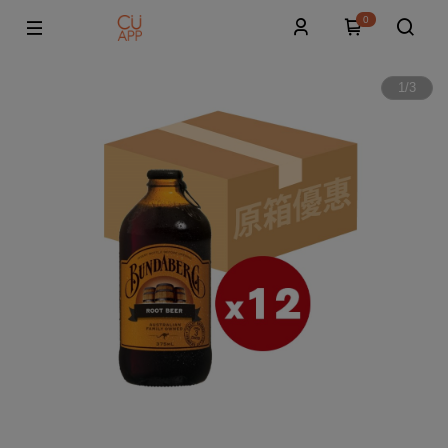
0
1
/
3