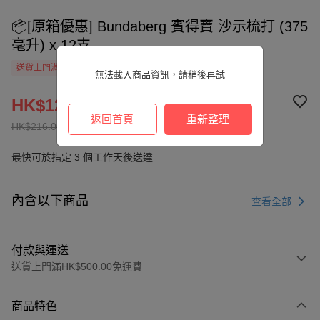
📦[原箱優惠] Bundaberg 賓得寶 沙示梳打 (375
毫升) x 12支
送貨上門滿HK$500.00免運費
無法載入商品資訊，請稍後再試
HK$120.00
返回首頁
重新整理
HK$216.00
最快可於指定 3 個工作天後送達
內含以下商品
查看全部
付款與運送
送貨上門滿HK$500.00免運費
付款方式
商品特色
信用卡