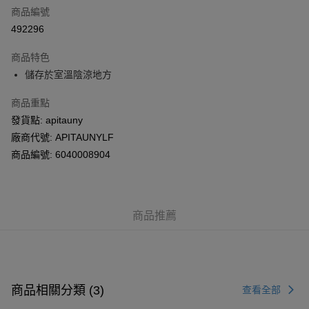
商品編號
AlipayHK
492296
PayMe
商品特色
WeChat Pay
儲存於室溫陰涼地方
商品重點
送貨方式
發貨點: apitauny
送貨上門 (不支援順豐自取點及智能櫃)
廠商代號: APITAUNYLF
每筆HK$100.00，滿HK$500.00或以上免運費
商品編號: 6040008904
APITA 門市自取
每筆HK$50.00，滿HK$200.00或以上免運費
商品推薦
Citistore 門市自取
每筆HK$50.00，滿HK$200.00或以上免運費
UNY 門市自取
每筆HK$50.00，滿HK$200.00或以上免運費
商品相關分類 (3)
查看全部