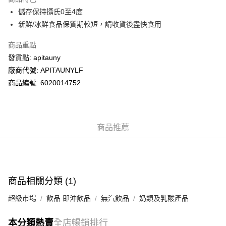
WeChat Pay
儲存保持攝氏0至4度
新鮮/冰鮮食品保質期較短，請收貨後盡快食用
送貨方式
商品重點
送貨上門 (不支援順豐自取點及智能櫃)
發貨點: apitauny
每筆HK$100.00，滿HK$500.00或以上免運費
廠商代號: APITAUNYLF
商品編號: 6020014752
商品推薦
商品相關分類 (1)
超級市場
飲品 即沖飲品
無汽飲品
奶類及乳酸產品
本分類熱賣
全店暢銷排行