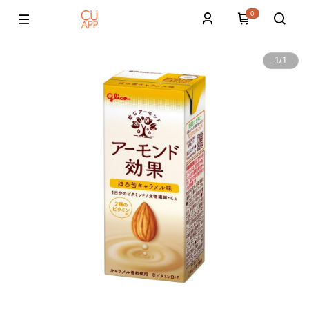
0
1
/
1