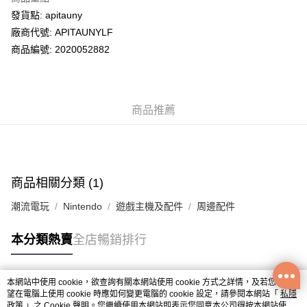
WeChat Pay
發貨點: apitauny
廠商代號: APITAUNYLF
送貨方式
商品編號: 2020052882
送貨上門 (不支援順豐自取點及智能櫃)
每筆HK$100.00，滿HK$500.00或以上免運費
商品推薦
APITA 門市自取
每筆HK$50.00，滿HK$200.00或以上免運費
Citistore 門市自取
每筆HK$50.00，滿HK$200.00或以上免運費
商品相關分類 (1)
UNY 門市自取
潮流電玩
Nintendo
遊戲主機及配件
周邊配件
每筆HK$50.00，滿HK$200.00或以上免運費
本分類熱賣
全店暢銷排行
本網站中使用 cookie，欲查詢有關本網站使用 cookie 方式之詳情，及若您不希
熱門標籤
望在電腦上使用 cookie 時應如何變更電腦的 cookie 設定，請參閱本網站「
私隱
政策
」之 Cookie 聲明。您繼續使用本網站即表示您同意本公司得按本網站使用