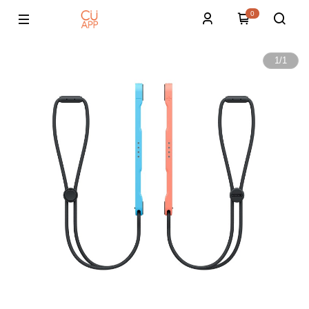
0
1
/
1