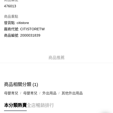
AlipayHK
476013
PayMe
商品重點
WeChat Pay
發貨點: citistore
廠商代號: CITISTORETW
送貨方式
商品編號: 2000031839
送貨上門 (不支援順豐自取點及智能櫃)
每筆HK$100.00，滿HK$500.00或以上免運費
商品推薦
APITA 門市自取
每筆HK$50.00，滿HK$200.00或以上免運費
Citistore 門市自取
每筆HK$50.00，滿HK$200.00或以上免運費
商品相關分類 (1)
UNY 門市自取
母嬰育兒
母嬰育兒
外出用品
其他外出用品
每筆HK$50.00，滿HK$200.00或以上免運費
本分類熱賣
全店暢銷排行