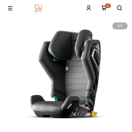
0
1
/
1