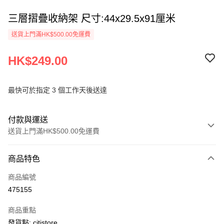
三層摺疊收納架 尺寸:44x29.5x91厘米
送貨上門滿HK$500.00免運費
HK$249.00
最快可於指定 3 個工作天後送達
付款與運送
送貨上門滿HK$500.00免運費
付款方式
商品特色
信用卡
商品編號
AlipayHK
475155
PayMe
商品重點
WeChat Pay
發貨點: citistore