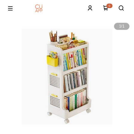
0
1
/
1