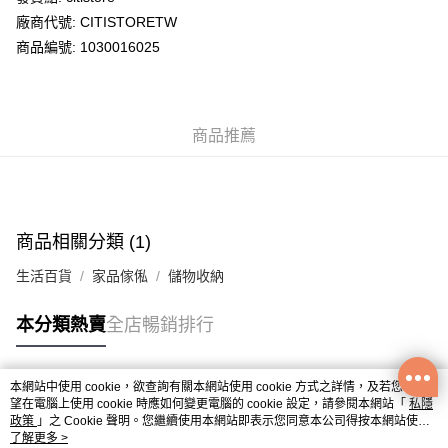
廠商代號: CITISTORETW
送貨方式
商品編號: 1030016025
送貨上門 (不支援順豐自取點及智能櫃)
每筆HK$100.00，滿HK$500.00或以上免運費
商品推薦
APITA 門市自取
每筆HK$50.00，滿HK$200.00或以上免運費
Citistore 門市自取
每筆HK$50.00，滿HK$200.00或以上免運費
商品相關分類 (1)
UNY 門市自取
生活百貨
家品傢俬
儲物收納
每筆HK$50.00，滿HK$200.00或以上免運費
本分類熱賣
全店暢銷排行
本網站中使用 cookie，欲查詢有關本網站使用 cookie 方式之詳情，及若您不希
熱門標籤
望在電腦上使用 cookie 時應如何變更電腦的 cookie 設定，請參閱本網站「
私隱
政策
」之 Cookie 聲明。您繼續使用本網站即表示您同意本公司得按本網站使用
條款之 Cookie 聲明使用 cookie。
了解更多 >
熱銷排行
最新商品
人氣推薦