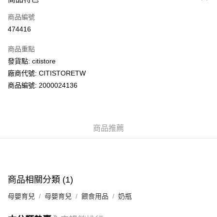
信用卡
商品編號
AlipayHK
474416
PayMe
商品重點
WeChat Pay
發貨點: citistore
廠商代號: CITISTORETW
送貨方式
商品編號: 2000024136
送貨上門 (不支援順豐自取點及智能櫃)
每筆HK$100.00，滿HK$500.00或以上免運費
商品推薦
APITA 門市自取
每筆HK$50.00，滿HK$200.00或以上免運費
Citistore 門市自取
每筆HK$50.00，滿HK$200.00或以上免運費
商品相關分類 (1)
UNY 門市自取
母嬰育兒
母嬰育兒
餵食用品
奶瓶
每筆HK$50.00，滿HK$200.00或以上免運費