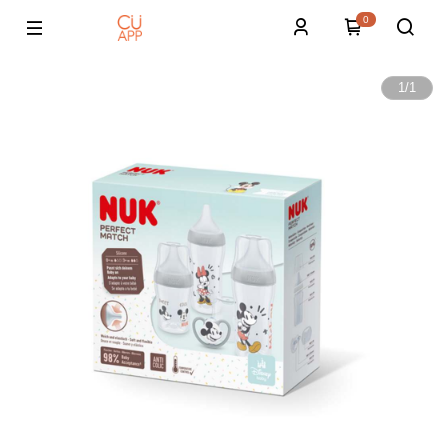
0
1
/
1