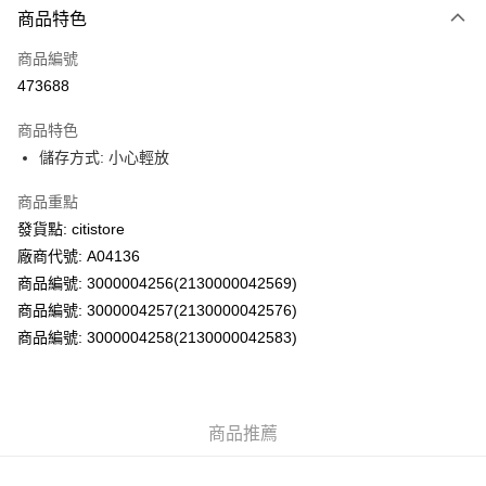
商品特色
信用卡
商品編號
AlipayHK
473688
PayMe
商品特色
WeChat Pay
儲存方式: 小心輕放
商品重點
送貨方式
發貨點: citistore
供應商送貨上門 (此產品會以獨立訂單處理)
廠商代號: A04136
免運費
商品編號: 3000004256(2130000042569)
商品編號: 3000004257(2130000042576)
商品編號: 3000004258(2130000042583)
商品推薦