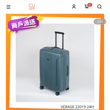
0
1
/
10