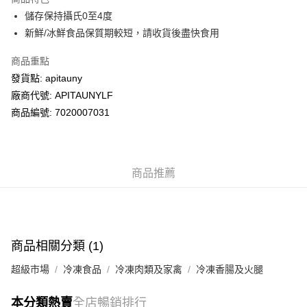
WeChat Pay
儲存保持攝氏0至4度
新鮮/冰鮮食品保質期較短，請收貨後盡快食用
送貨方式
商品重點
送貨上門 (不支援順豐自取點及智能櫃)
發貨點: apitauny
每筆HK$100.00，滿HK$500.00或以上免運費
廠商代號: APITAUNYLF
商品編號: 7020007031
商品推薦
商品相關分類 (1)
超級市場
冷凍食品
冷凍肉類及家禽
冷凍香腸及火腿
本分類熱賣
全店暢銷排行