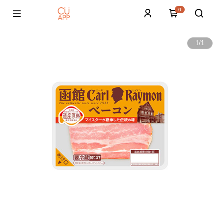
0
1
/
1