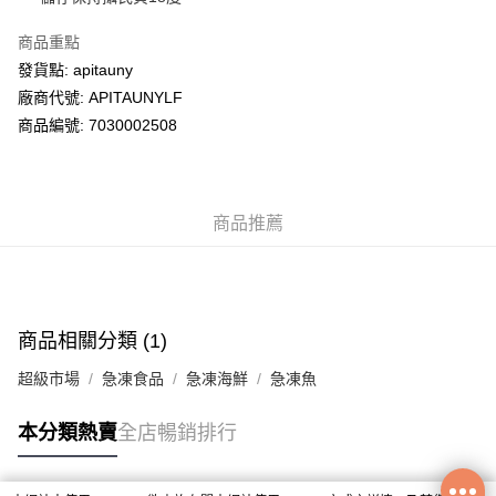
商品重點
送貨方式
發貨點: apitauny
送貨上門 (不支援順豐自取點及智能櫃)
廠商代號: APITAUNYLF
每筆HK$100.00，滿HK$500.00或以上免運費
商品編號: 7030002508
APITA 門市自取
每筆HK$50.00，滿HK$200.00或以上免運費
商品推薦
商品相關分類 (1)
超級市場
急凍食品
急凍海鮮
急凍魚
本分類熱賣
全店暢銷排行