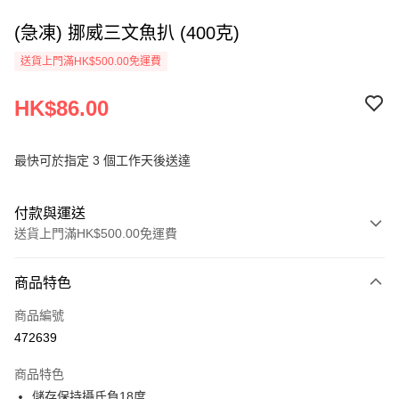
(急凍) 挪威三文魚扒 (400克)
送貨上門滿HK$500.00免運費
HK$86.00
最快可於指定 3 個工作天後送達
付款與運送
送貨上門滿HK$500.00免運費
付款方式
商品特色
信用卡
商品編號
AlipayHK
472639
PayMe
商品特色
WeChat Pay
儲存保持攝氏負18度