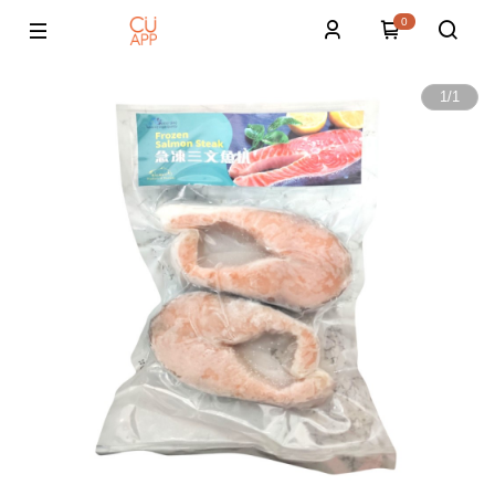
0
1
/
1