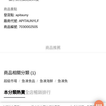
商品重點
送貨方式
發貨點: apitauny
送貨上門 (不支援順豐自取點及智能櫃)
廠商代號: APITAUNYLF
每筆HK$100.00，滿HK$500.00或以上免運費
商品編號: 7030002505
APITA 門市自取
每筆HK$50.00，滿HK$200.00或以上免運費
商品推薦
商品相關分類 (1)
超級市場
急凍食品
急凍海鮮
急凍魚
本分類熱賣
全店暢銷排行