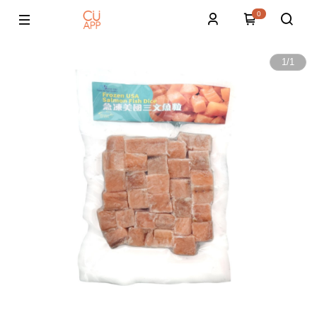
0
1
/
1