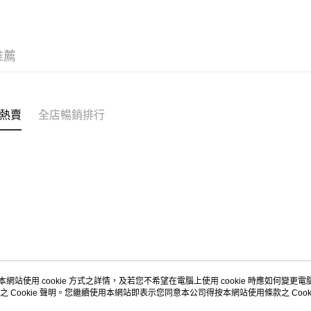
每筆HK$5
Citistor
推薦
每筆HK$5
UNY 門市
每筆HK$5
熱賣
全店暢銷排行
本網站使用 cookie 方式之詳情，及若您不希望在電腦上使用 cookie 時應如何變更電腦的
之 Cookie 聲明。您繼續使用本網站即表示您同意本公司得按本網站使用條款之 Cooki
關於我們
客戶服務