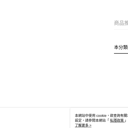
商品
本分類
本網站中使用 cookie，欲查詢有關
設定，請參閱本網站「
私隱政策
」
用 cookie。
了解更多 >