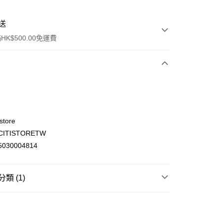
送
K$500.00免運費
store
ITISTORETW
ay
030004814
類 (1)
(不支援順豐自取點及智能櫃)
女士衛生護理
護墊
00.00，滿HK$500.00或以上免運費
門市自取