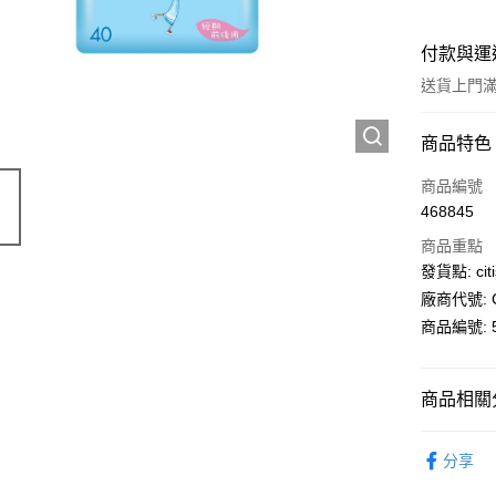
付款與運
送貨上門滿H
付款方式
商品特色
信用卡
商品編號
468845
AlipayHK
商品重點
PayMe
發貨點: citi
廠商代號: C
WeChat P
商品編號: 5
送貨方式
商品相關分
送貨上門 
個人護理
每筆HK$1
分享
APITA 