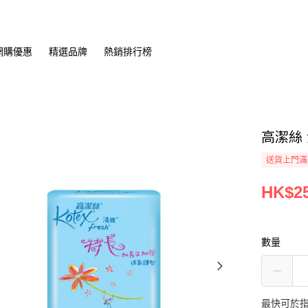
網購優惠
精選品牌
熱銷排行榜
高潔絲
送貨上門滿H
HK$25
數量
最快可於指