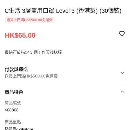
C生活 3層醫用口罩 Level 3 (香港製) (30個裝)
送貨上門滿HK$500.00免運費
HK$65.00
最快可於指定 3 個工作天後送達
付款與運送
送貨上門滿HK$500.00免運費
付款方式
商品特色
信用卡
商品編號
AlipayHK
468808
PayMe
商品重點
WeChat Pay
發貨點: citistore