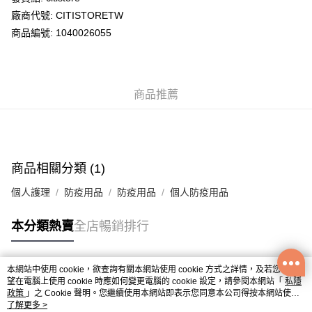
廠商代號: CITISTORETW
送貨方式
商品編號: 1040026055
送貨上門 (不支援順豐自取點及智能櫃)
每筆HK$100.00，滿HK$500.00或以上免運費
商品推薦
APITA 門市自取
每筆HK$50.00，滿HK$200.00或以上免運費
Citistore 門市自取
每筆HK$50.00，滿HK$200.00或以上免運費
商品相關分類 (1)
UNY 門市自取
個人護理
防疫用品
防疫用品
個人防疫用品
每筆HK$50.00，滿HK$200.00或以上免運費
本分類熱賣
全店暢銷排行
本網站中使用 cookie，欲查詢有關本網站使用 cookie 方式之詳情，及若您不希
熱門標籤
望在電腦上使用 cookie 時應如何變更電腦的 cookie 設定，請參閱本網站「
私隱
政策
」之 Cookie 聲明。您繼續使用本網站即表示您同意本公司得按本網站使用
條款之 Cookie 聲明使用 cookie。
了解更多 >
熱銷排行
最新商品
人氣推薦