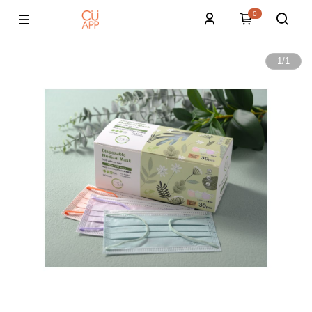
0
1
/
1