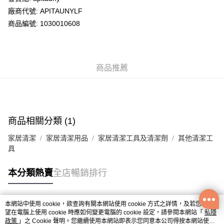
廠商代號: APITAUNYLF
送貨方式
商品編號: 1030010608
送貨上門 (不支援順豐自取點及智能櫃)
每筆HK$100.00，滿HK$500.00或以上免運費
商品推薦
APITA 門市自取
每筆HK$50.00，滿HK$200.00或以上免運費
Citistore 門市自取
每筆HK$50.00，滿HK$200.00或以上免運費
商品相關分類 (1)
UNY 門市自取
家居清潔
家居清潔用品
家居清潔工具及清潔劑
其他清潔工
每筆HK$50.00，滿HK$200.00或以上免運費
具
本分類熱賣
全店暢銷排行
本網站中使用 cookie，欲查詢有關本網站使用 cookie 方式之詳情，及若您不希
熱門標籤
望在電腦上使用 cookie 時應如何變更電腦的 cookie 設定，請參閱本網站「
私隱
政策
」之 Cookie 聲明。您繼續使用本網站即表示您同意本公司得按本網站使用