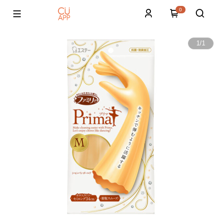
0
1
/
1