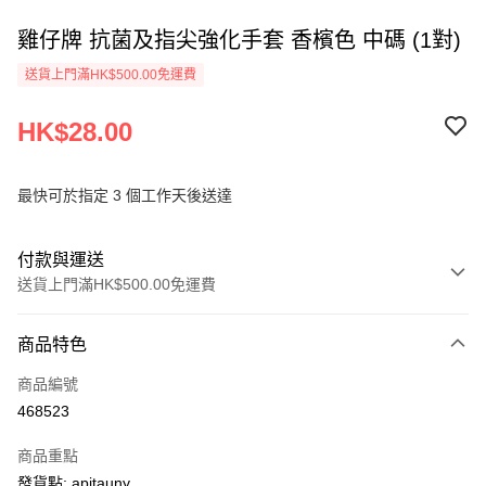
雞仔牌 抗菌及指尖強化手套 香檳色 中碼 (1對)
送貨上門滿HK$500.00免運費
HK$28.00
最快可於指定 3 個工作天後送達
付款與運送
送貨上門滿HK$500.00免運費
付款方式
商品特色
信用卡
商品編號
AlipayHK
468523
PayMe
商品重點
WeChat Pay
發貨點: apitauny