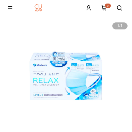
0
1
/
1