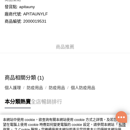
WeChat Pay
發貨點: apitauny
廠商代號: APITAUNYLF
送貨方式
商品編號: 2000019531
送貨上門 (不支援順豐自取點及智能櫃)
每筆HK$100.00，滿HK$500.00或以上免運費
商品推薦
APITA 門市自取
每筆HK$50.00，滿HK$200.00或以上免運費
Citistore 門市自取
每筆HK$50.00，滿HK$200.00或以上免運費
商品相關分類 (1)
UNY 門市自取
個人護理
防疫用品
防疫用品
個人防疫用品
每筆HK$50.00，滿HK$200.00或以上免運費
本分類熱賣
全店暢銷排行
本網站中使用 cookie，欲查詢有關本網站使用 cookie 方式之詳情，及若您不希
熱門標籤
望在電腦上使用 cookie 時應如何變更電腦的 cookie 設定，請參閱本網站「
私隱
政策
」之 Cookie 聲明。您繼續使用本網站即表示您同意本公司得按本網站使用