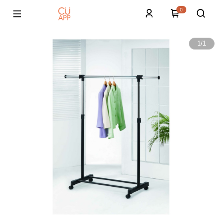
0
1
/
1