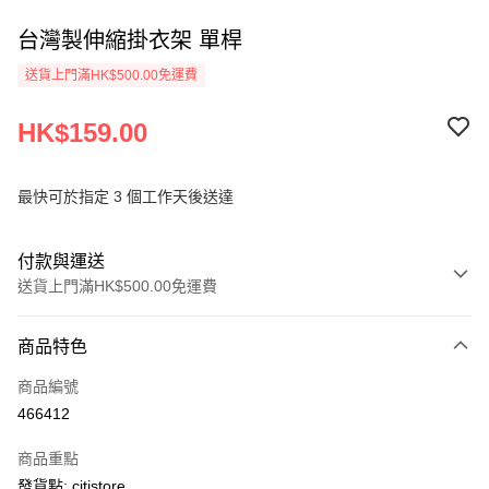
台灣製伸縮掛衣架 單桿
送貨上門滿HK$500.00免運費
HK$159.00
最快可於指定 3 個工作天後送達
付款與運送
送貨上門滿HK$500.00免運費
付款方式
商品特色
信用卡
商品編號
AlipayHK
466412
PayMe
商品重點
WeChat Pay
發貨點: citistore