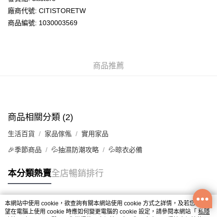
廠商代號: CITISTORETW
送貨方式
商品編號: 1030003569
送貨上門 (不支援順豐自取點及智能櫃)
每筆HK$100.00，滿HK$500.00或以上免運費
商品推薦
APITA 門市自取
每筆HK$50.00，滿HK$200.00或以上免運費
Citistore 門市自取
每筆HK$50.00，滿HK$200.00或以上免運費
商品相關分類 (2)
UNY 門市自取
生活百貨
家品傢俬
實用家品
每筆HK$50.00，滿HK$200.00或以上免運費
🎉季節商品
💦抽濕防潮攻略
💦晾衣必備
本分類熱賣
全店暢銷排行
本網站中使用 cookie，欲查詢有關本網站使用 cookie 方式之詳情，及若您不希
熱門標籤
望在電腦上使用 cookie 時應如何變更電腦的 cookie 設定，請參閱本網站「
私隱