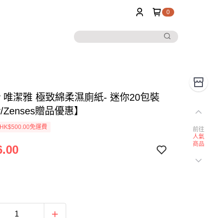
0
rjoy 唯潔雅 極致綿柔濕廁紙- 迷你20包裝
oy/Zenses贈品優惠】
K$500.00免運費
前往
人氣
商品
.00