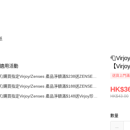
紙
🧻Vi
【Virj
適用活動
送貨上門滿H
🧻購買指定Virjoy/Zenses 產品淨額滿$238送ZENSES
4層純白壓花卷紙
🧻購買指定Virjoy/Zenses 產品淨額滿$188送ZENSES
HK$36
玻璃檸茶手搖杯連檸檬錘
🧻購買指定Virjoy/Zenses 產品淨額滿$148送Virjoy珍寶
HK$43.00
系列軟抽面紙 (5包裝)
數量