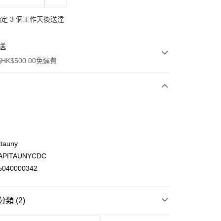
定 3 個工作天後送達
送
K$500.00免運費
tauny
PITAUNYCDC
ay
040000342
類 (2)
(不支援順豐自取點及智能櫃)
紙品 即棄品
紙品
衛生卷紙及濕廁紙