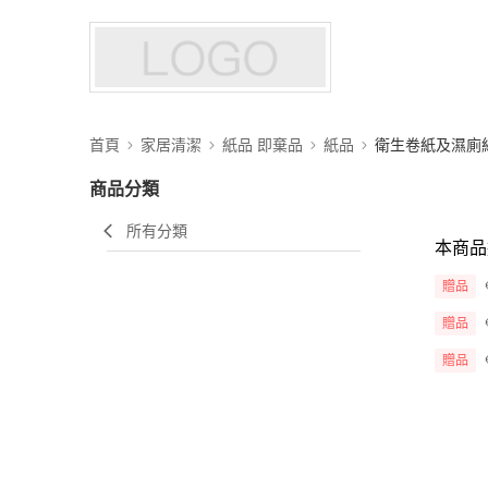
首頁
家居清潔
紙品 即棄品
紙品
衛生卷紙及濕廁
商品分類
所有分類
本商品
贈品
贈品
贈品