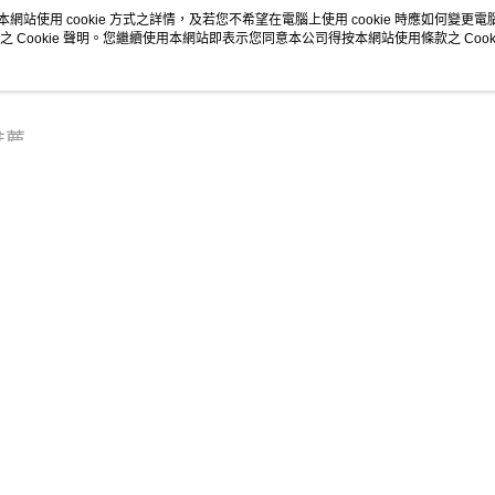
每筆HK$1
分享
本網站使用 cookie 方式之詳情，及若您不希望在電腦上使用 cookie 時應如何變更電腦的
🛒網店優
之 Cookie 聲明。您繼續使用本網站即表示您同意本公司得按本網站使用條款之 Cooki
APITA 
每筆HK$5
Citistor
推薦
每筆HK$5
UNY 門市
每筆HK$5
熱賣
全店暢銷排行
關於我們
客戶服務
品牌故事
購物說明
商店簡介
條款及細則
私隱政策及網站使用條款
聯絡我們