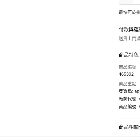
最快可於指
付款與運
送貨上門滿H
付款方式
商品特色
信用卡
商品編號
465392
AlipayHK
商品重點
PayMe
發貨點: api
廠商代號: A
WeChat P
商品編號: 5
送貨方式
商品相關分
送貨上門 
家居清潔