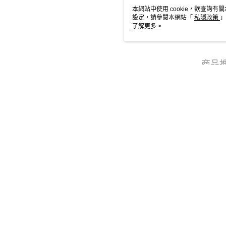
本網站中使用 cookie，欲查詢有關
設定，請參閱本網站「
私隱政策
」
用 cookie。
了解更多 >
商品
本分類