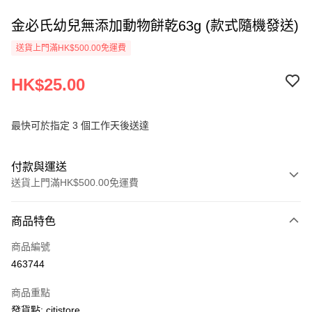
金必氏幼兒無添加動物餅乾63g (款式隨機發送)
送貨上門滿HK$500.00免運費
HK$25.00
最快可於指定 3 個工作天後送達
付款與運送
送貨上門滿HK$500.00免運費
付款方式
商品特色
信用卡
商品編號
AlipayHK
463744
PayMe
商品重點
WeChat Pay
發貨點: citistore