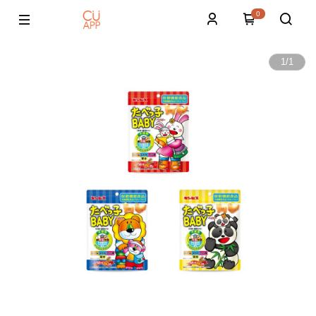
0
1
/
1