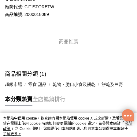
廠商代號: CITISTORETW
送貨方式
商品編號: 2000018089
送貨上門 (不支援順豐自取點及智能櫃)
每筆HK$100.00，滿HK$500.00或以上免運費
商品推薦
APITA 門市自取
每筆HK$50.00，滿HK$200.00或以上免運費
Citistore 門市自取
每筆HK$50.00，滿HK$200.00或以上免運費
商品相關分類 (1)
UNY 門市自取
超級市場
零食 甜品
乾物、脆口小食及餅乾
餅乾及曲奇
每筆HK$50.00，滿HK$200.00或以上免運費
本分類熱賣
全店暢銷排行
本網站中使用 cookie，欲查詢有關本網站使用 cookie 方式之詳情，及若您不希
熱門標籤
望在電腦上使用 cookie 時應如何變更電腦的 cookie 設定，請參閱本網站「
私隱
政策
」之 Cookie 聲明。您繼續使用本網站即表示您同意本公司得按本網站使用
條款之 Cookie 聲明使用 cookie。
了解更多 >
熱銷排行
最新商品
人氣推薦